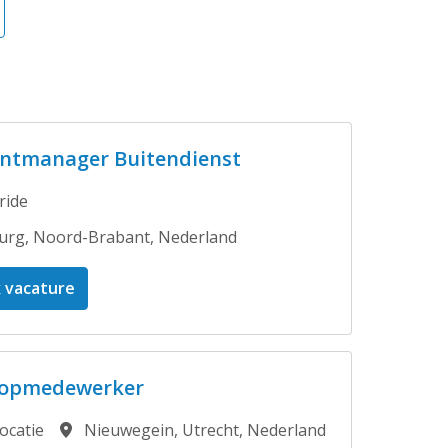
ntmanager Buitendienst
ride
burg
,
Noord-Brabant
,
Nederland
k vacature
oopmedewerker
ocatie
Nieuwegein
,
Utrecht
,
Nederland