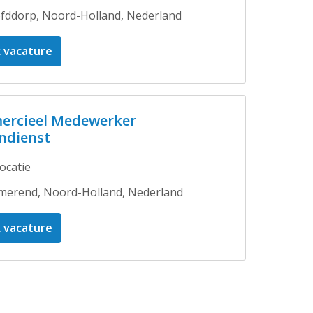
fddorp
,
Noord-Holland
,
Nederland
k vacature
rcieel Medewerker
ndienst
ocatie
merend
,
Noord-Holland
,
Nederland
k vacature