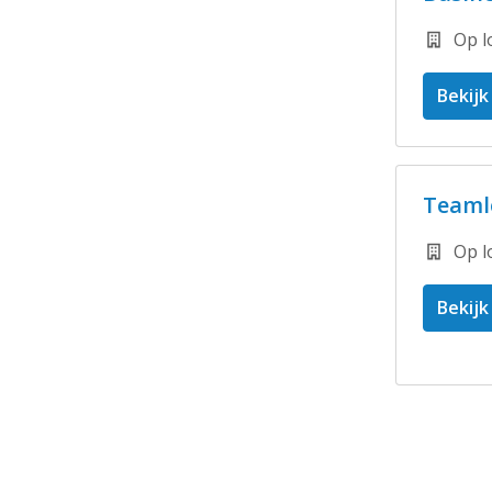
Op l
Bekijk
Teaml
Op l
Bekijk