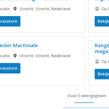
ocatie
Utrecht
,
Utrecht
,
Nederland
Op l
 vacature
Bekij
eider Machinale
Range
magaz
ocatie
Utrecht
,
Utrecht
,
Nederland
Op l
 vacature
Bekij
4 van 5 weergegeven