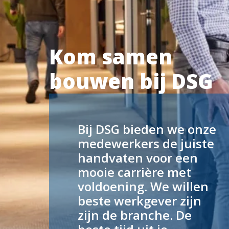
Kom samen 
bouwen bij DSG
Bij DSG bieden we onze 
medewerkers de juiste 
handvaten voor een 
mooie carrière met 
voldoening. We willen 
beste werkgever zijn 
zijn de branche. De 