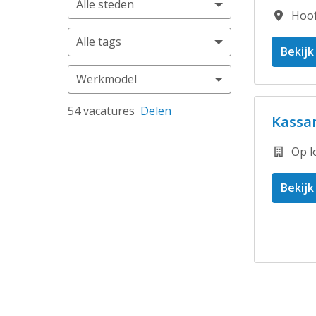
Alle steden
Hoo
Alle tags
Bekijk
Werkmodel
54 vacatures
Delen
Kassa
Op l
Bekijk