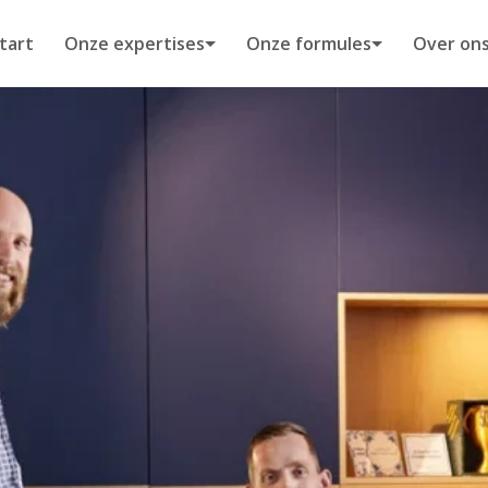
tart
Onze expertises
Onze formules
Over on