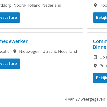
fddorp
,
Noord-Holland
,
Nederland
Hoo
 vacature
Bekij
medewerker
Comme
Binne
ocatie
Nieuwegein
,
Utrecht
,
Nederland
Op l
 vacature
Pur
Bekij
4 van 27 weergegeven