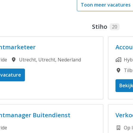
Toon meer vacatures
Stiho
20
ntmarketeer
Accou
ide
Utrecht
,
Utrecht
,
Nederland
Hyb
Til
 vacature
Bekij
ntmanager Buitendienst
Verk
ide
Op l