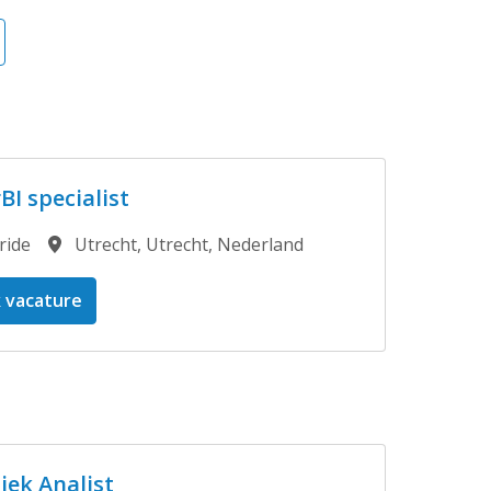
I specialist
ride
Utrecht
,
Utrecht
,
Nederland
k vacature
iek Analist