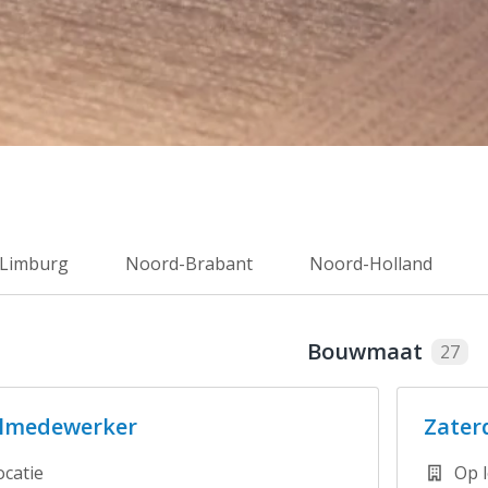
Limburg
Noord-Brabant
Noord-Holland
Bouwmaat
27
lmedewerker
Zater
ocatie
Op l