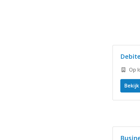
Debit
Op l
Bekijk
Busine