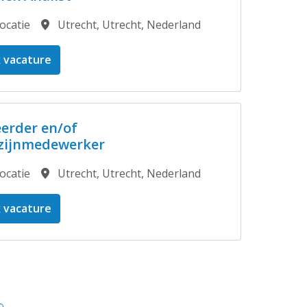
ocatie
Utrecht
,
Utrecht
,
Nederland
k vacature
erder en/of
ijnmedewerker
ocatie
Utrecht
,
Utrecht
,
Nederland
k vacature