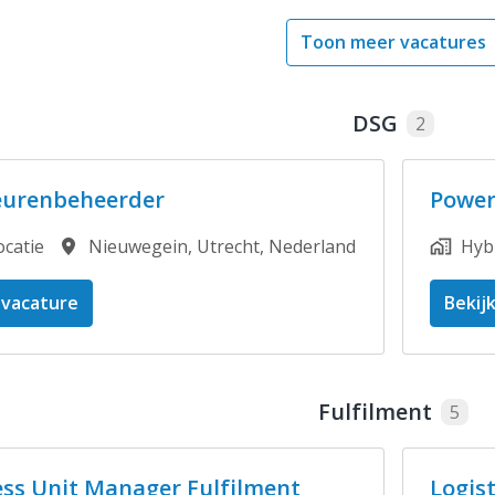
Toon meer vacatures
DSG
2
eurenbeheerder
PowerB
ocatie
Nieuwegein
,
Utrecht
,
Nederland
Hyb
 vacature
Bekij
Fulfilment
5
ss Unit Manager Fulfilment
Logist