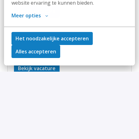
website ervaring te kunnen bieden.
Bekijk vacature
Meer opties
Transportplanner
Het noodzakelijke accepteren
Alles accepteren
Op locatie
DC Utrecht
(
Utrecht
)
Bekijk vacature
Bijbaan bij Bouwmaat
Op locatie
Bouwmaat Alphen aan den Rijn
(
Alphen aan
den Rijn
)
•
+14 meer