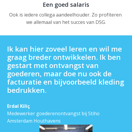
Een goed salaris
Ook is iedere collega aandeelhouder. Zo profiteren 
we allemaal van het succes van DSG.
Ik kan hier zoveel leren en wil me 
graag breder ontwikkelen. Ik ben 
gestart met ontvangst van 
goederen, maar doe nu ook de 
facturatie en bijvoorbeeld kleding 
bedrukken.
Erdal Kiliç
Medewerker goederenontvangst bij Stiho 
Amsterdam Houthavens