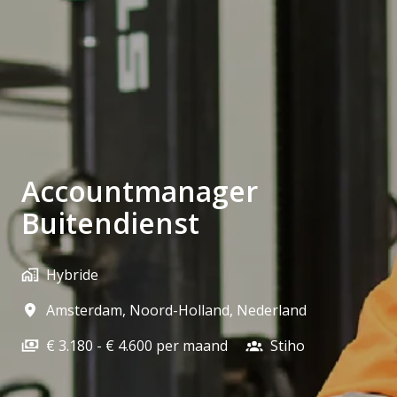
Accountmanager
Buitendienst
Hybride
Amsterdam
,
Noord-Holland
,
Nederland
€ 3.180 - € 4.600 per maand
Stiho