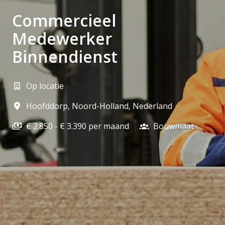
Commercieel
Medewerker
Binnendienst
Op locatie
Hoofddorp
,
Noord-Holland
,
Nederland
€ 2.850 - € 3.390 per maand
Bouwmaat