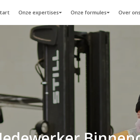
tart
Onze expertises
Onze formules
Over on
edewerker Binnend