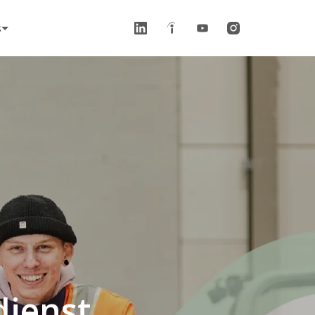
s
ienst