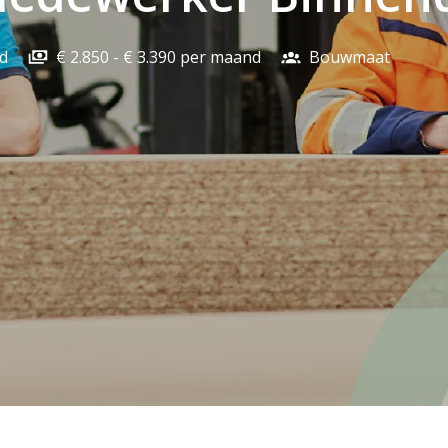
d
€ 2.850 - € 3.390 per maand
Bouwmaat