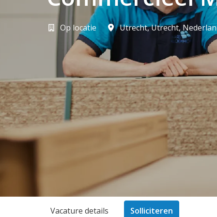
Op locatie
Utrecht
,
Utrecht
,
Nederlan
Vacature details
Solliciteren