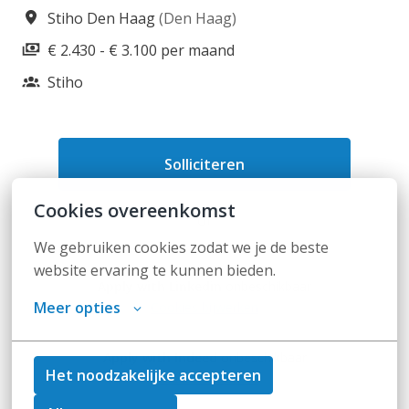
Stiho Den Haag
(
Den Haag
)
€ 2.430 - € 3.100 per maand
Stiho
Solliciteren
Cookies overeenkomst
of
We gebruiken cookies zodat we je de beste 
website ervaring te kunnen bieden.
Apply with Linkedin
onbeschikbaar
Meer opties
Cookies bijwerken
Apply with Indeed
onbeschikbaar
Het noodzakelijke accepteren
Cookies bijwerken