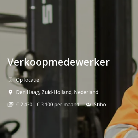
Verkoopmedewerker
Op locatie
Den Haag
,
Zuid-Holland
,
Nederland
€ 2.430 - € 3.100 per maand
Stiho