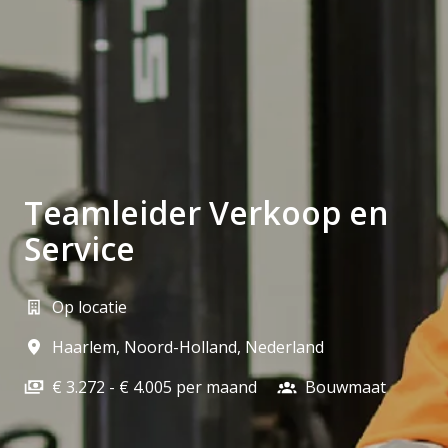
Teamleider Verkoop en
Service
Op locatie
Haarlem
,
Noord-Holland
,
Nederland
€ 3.272 - € 4.005 per maand
Bouwmaat