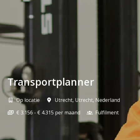
Transportplanner
Op locatie
Utrecht
,
Utrecht
,
Nederland
€ 3.156 - € 4.315 per maand
Fulfilment