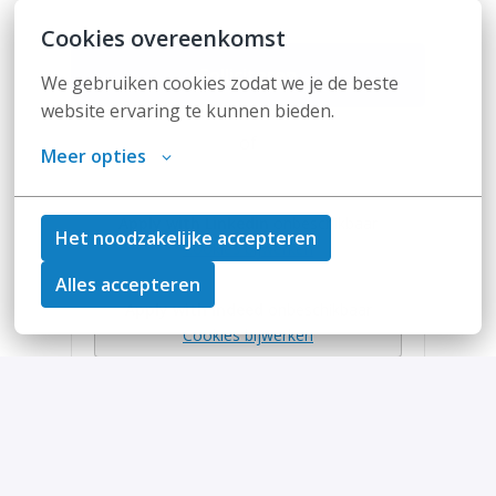
Cookies overeenkomst
Solliciteren
We gebruiken cookies zodat we je de beste 
website ervaring te kunnen bieden.
of
Meer opties
Apply with Linkedin
onbeschikbaar
Het noodzakelijke accepteren
Cookies bijwerken
Alles accepteren
Apply with Indeed
onbeschikbaar
Cookies bijwerken
Deel vacature